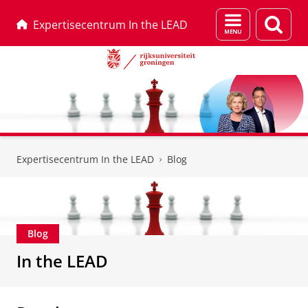
Menu
Zoek
Expertisecentrum In the LEAD
en
zoeken
Skip
Skip
to
to
Expertisecentrum In the LEAD
Blog
Content
Navigation
Blog
In the LEAD