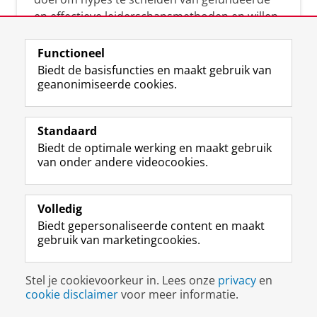
en effectieve leiderschapsmethoden en willen
leiders helpen om op een doeltreffende
manier te reageren op economische en
Functioneel
maatschappelijke kwesties. Samen tillen wij
Biedt de basisfuncties en maakt gebruik van
geanonimiseerde cookies.
het leiderschap in uw organisatie naar een
hoger niveau.
Standaard
Biedt de optimale werking en maakt gebruik
van onder andere videocookies.
Volledig
L
Volg ons op
Biedt gepersonaliseerde content en maakt
i
gebruik van marketingcookies.
n
k
e
Disclaimer & Copyright
Privacy
Cookies
Stel je cookievoorkeur in. Lees onze
privacy
en
d
Inloggen
cookie disclaimer
voor meer informatie.
I
n