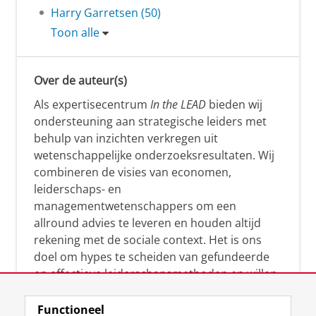
Harry Garretsen (50)
Toon alle
Over de auteur(s)
Als expertisecentrum
In the LEAD
bieden wij
ondersteuning aan strategische leiders met
behulp van inzichten verkregen uit
wetenschappelijke onderzoeksresultaten. Wij
combineren de visies van economen,
leiderschaps- en
managementwetenschappers om een
allround advies te leveren en houden altijd
rekening met de sociale context. Het is ons
doel om hypes te scheiden van gefundeerde
en effectieve leiderschapsmethoden en willen
leiders helpen om op een doeltreffende
manier te reageren op economische en
Functioneel