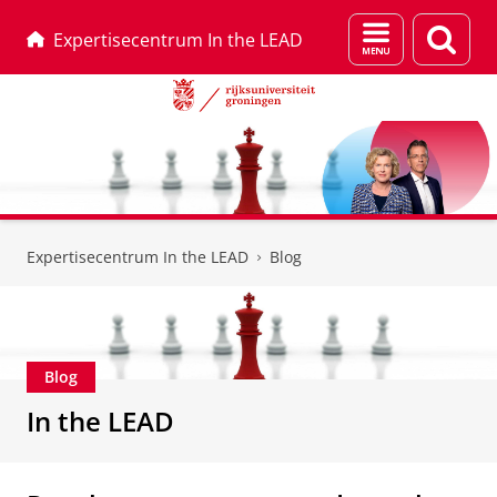
Menu
Zoek
Expertisecentrum In the LEAD
en
zoeken
Skip
Skip
to
to
Expertisecentrum In the LEAD
Blog
Content
Navigation
Blog
In the LEAD