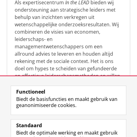
Als expertisecentrum
In the LEAD
bieden wij
ondersteuning aan strategische leiders met
behulp van inzichten verkregen uit
wetenschappelijke onderzoeksresultaten. Wij
combineren de visies van economen,
leiderschaps- en
managementwetenschappers om een
allround advies te leveren en houden altijd
rekening met de sociale context. Het is ons
doel om hypes te scheiden van gefundeerde
en effectieve leiderschapsmethoden en willen
leiders helpen om op een doeltreffende
manier te reageren op economische en
Functioneel
maatschappelijke kwesties. Samen tillen wij
Biedt de basisfuncties en maakt gebruik van
geanonimiseerde cookies.
het leiderschap in uw organisatie naar een
hoger niveau.
Standaard
Biedt de optimale werking en maakt gebruik