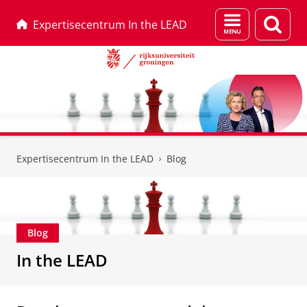
Menu
Zoek
Expertisecentrum In the LEAD
en
zoeken
Skip
Skip
to
to
Expertisecentrum In the LEAD
Blog
Content
Navigation
Blog
In the LEAD