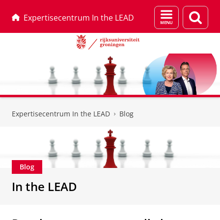
Menu
Zoek
Expertisecentrum In the LEAD
en
zoeken
Skip
Skip
to
to
Expertisecentrum In the LEAD
Blog
Content
Navigation
Blog
In the LEAD