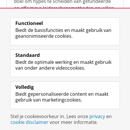
doel om hypes te scheiden van gefundeerde
en effectieve leiderschapsmethoden en willen
leiders helpen om op een doeltreffende
manier te reageren op economische en
Functioneel
maatschappelijke kwesties. Samen tillen wij
Biedt de basisfuncties en maakt gebruik van
geanonimiseerde cookies.
het leiderschap in uw organisatie naar een
hoger niveau.
Standaard
Biedt de optimale werking en maakt gebruik
van onder andere videocookies.
Volledig
L
Volg ons op
Biedt gepersonaliseerde content en maakt
i
gebruik van marketingcookies.
n
k
e
Disclaimer & Copyright
Privacy
Cookies
Stel je cookievoorkeur in. Lees onze
privacy
en
d
Inloggen
cookie disclaimer
voor meer informatie.
I
n