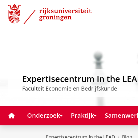
Skip
Skip
to
to
Content
Navigation
Expertisecentrum In the LE
Faculteit Economie en Bedrijfskunde
Home
Onderzoek
Praktijk
Samenwer
Expertisecentrum In the LEAD
Blog