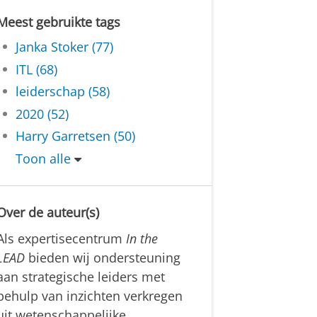
Meest gebruikte tags
Janka Stoker (77)
ITL (68)
leiderschap (58)
2020 (52)
Harry Garretsen (50)
Toon alle
Over de auteur(s)
Als expertisecentrum
In the
LEAD
bieden wij ondersteuning
aan strategische leiders met
behulp van inzichten verkregen
uit wetenschappelijke