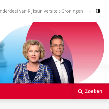
nderdeel van Rijksuniversiteit Groningen
Contr
Nederlands
English
Zoeken