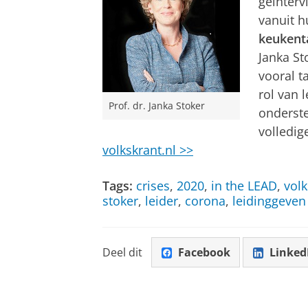
geïnterv
vanuit h
keukenta
Janka St
vooral t
rol van 
Prof. dr. Janka Stoker
onderste
volledig
volkskrant.nl >>
Tags:
crises
,
2020
,
in the LEAD
,
volk
stoker
,
leider
,
corona
,
leidinggeven
Deel dit
Facebook
Linked