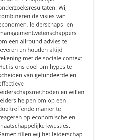
onderzoeksresultaten. Wij
combineren de visies van
economen, leiderschaps- en
managementwetenschappers
om een allround advies te
leveren en houden altijd
rekening met de sociale context.
Het is ons doel om hypes te
scheiden van gefundeerde en
effectieve
leiderschapsmethoden en willen
leiders helpen om op een
doeltreffende manier te
reageren op economische en
maatschappelijke kwesties.
Samen tillen wij het leiderschap