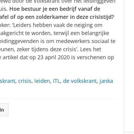
iewd door de Volkskrant over het leidinggeven
uis.
Hoe bestuur je een bedrijf vanaf de
fel of op een zolderkamer in deze crisistijd?
oker: ‘Leiders hebben vaak de neiging om
aakgericht te worden, terwijl een belangrijke
leidinggevenden is om medewerkers sociaal te
unen, zeker tijdens deze crisis’. Lees het
e artikel dat op 23 april 2020 is verschenen op
skrant
,
crisis
,
leiden
,
ITL
,
de volkskrant
,
janka
In