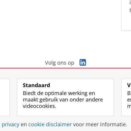
L
Volg ons op
i
n
k
Standaard
V
e
Biedt de optimale werking en
B
d
maakt gebruik van onder andere
e
I
videocookies.
m
n
-
p
Disclaimer & Copyright
Privacy
Cookies
Inlo
e
privacy
en
cookie disclaimer
voor meer informatie.
a