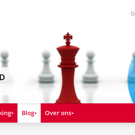
O
AD
king
Blog
Over ons