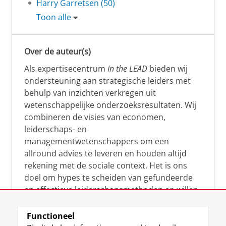
Harry Garretsen (50)
Toon alle
Over de auteur(s)
Als expertisecentrum
In the LEAD
bieden wij
ondersteuning aan strategische leiders met
behulp van inzichten verkregen uit
wetenschappelijke onderzoeksresultaten. Wij
combineren de visies van economen,
leiderschaps- en
managementwetenschappers om een
allround advies te leveren en houden altijd
rekening met de sociale context. Het is ons
doel om hypes te scheiden van gefundeerde
en effectieve leiderschapsmethoden en willen
leiders helpen om op een doeltreffende
manier te reageren op economische en
Functioneel