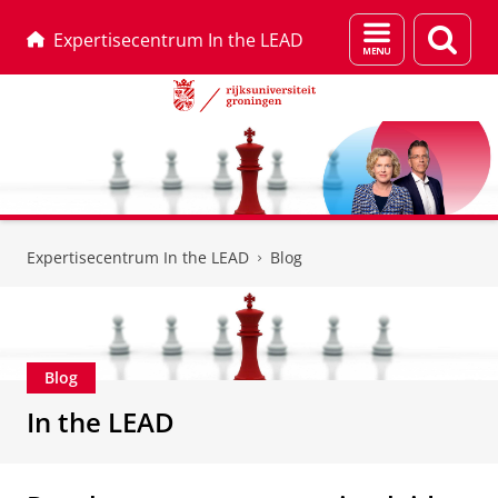
Menu
Zoek
Expertisecentrum In the LEAD
en
zoeken
Skip
Skip
to
to
Expertisecentrum In the LEAD
Blog
Content
Navigation
Blog
In the LEAD