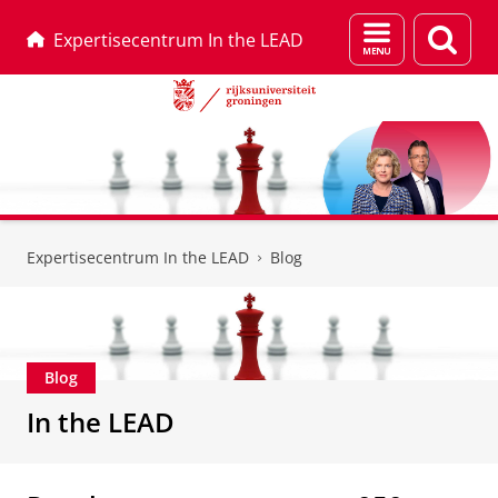
Menu
Zoek
Expertisecentrum In the LEAD
en
zoeken
Skip
Skip
to
to
Expertisecentrum In the LEAD
Blog
Content
Navigation
Blog
In the LEAD