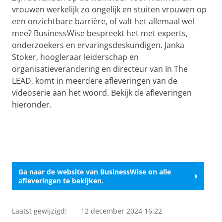
vrouwen werkelijk zo ongelijk en stuiten vrouwen op
een onzichtbare barrière, of valt het allemaal wel
mee? BusinessWise bespreekt het met experts,
onderzoekers en ervaringsdeskundigen. Janka
Stoker, hoogleraar leiderschap en
organisatieverandering en directeur van In The
LEAD, komt in meerdere afleveringen van de
videoserie aan het woord. Bekijk de afleveringen
hieronder.
Aflevering 7: Hoe het krabbenmand effect invloed heeft
Aflevering 6 : Hoe groot zijn de effecten van
op de carrière van vrouwen
Pas uw cookie instellingen aan
om deze
Aflevering 5 Het Glazen Plafond: "Ongelijkheid op de
zwangerschap op de carrière?
Aflevering 3 Het Glazen Plafond: Werkt het verplichte
Pas uw cookie instellingen aan
om deze
Aflevering 4 Het Glazen Plafond: "Het stereotype dat
video te zien
arbeidsmarkt begint al vóór het moederschap"
Pas uw cookie instellingen aan
om deze
qoutum? ''Het is vooral een bedreiging voor
video te zien
mannen van nature betere leiders zijn, klopt niet"
Pas uw cookie instellingen aan
om deze
video te zien
middelmatige mannen"
Pas uw cookie instellingen aan
om deze
video te zien
video te zien
Ga naar de website van BusinessWise on alle
afleveringen te bekijken.
Laatst gewijzigd:
12 december 2024 16:22