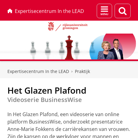
Menu
Zoek
Expertisecentrum In the LEAD
en
zoeken
Skip
Skip
to
to
Expertisecentrum In the LEAD
Praktijk
Content
Navigation
Het Glazen Plafond
Videoserie BusinessWise
In Het Glazen Plafond, een videoserie van online
platform BusinessWise, onderzoekt presentatrice
Anne-Marie Fokkens de carrièrekansen van vrouwen.
Zijn de kansen op de werkvloer voor mannen en