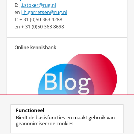
E
:
j.i.stoker@rug.nl
en
j.h.garretsen@rug.nl
T
: + 31 (0)50 363 4288
en + 31 (0)50 363 8698
Online kennisbank
Functioneel
Neem een kijkje op onze blog
Biedt de basisfuncties en maakt gebruik van
geanonimiseerde cookies.