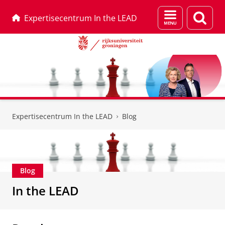
Menu
Zoek
Expertisecentrum In the LEAD
en
zoeken
Skip
Skip
to
to
Expertisecentrum In the LEAD
Blog
Content
Navigation
Blog
In the LEAD