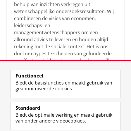
behulp van inzichten verkregen uit
wetenschappelijke onderzoeksresultaten. Wij
combineren de visies van economen,
leiderschaps- en
managementwetenschappers om een
allround advies te leveren en houden altijd
rekening met de sociale context. Het is ons
doel om hypes te scheiden van gefundeerde
en effectieve leiderschapsmethoden en willen
leiders helpen om op een doeltreffende
manier te reageren op economische en
Functioneel
maatschappelijke kwesties. Samen tillen wij
Biedt de basisfuncties en maakt gebruik van
geanonimiseerde cookies.
het leiderschap in uw organisatie naar een
hoger niveau.
Standaard
Biedt de optimale werking en maakt gebruik
van onder andere videocookies.