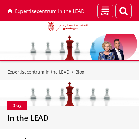
Menu
Zoek
Expertisecentrum In the LEAD
en
zoeken
Skip
Skip
to
to
Expertisecentrum In the LEAD
Blog
Content
Navigation
Blog
In the LEAD