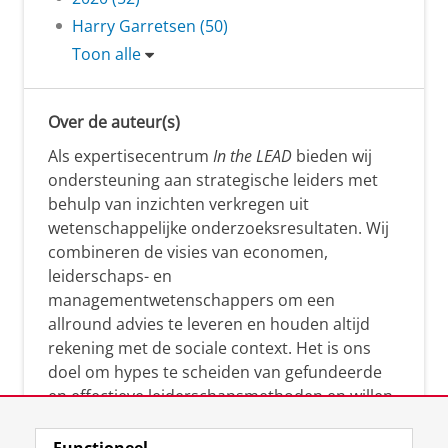
Harry Garretsen (50)
Toon alle
Over de auteur(s)
Als expertisecentrum
In the LEAD
bieden wij
ondersteuning aan strategische leiders met
behulp van inzichten verkregen uit
wetenschappelijke onderzoeksresultaten. Wij
combineren de visies van economen,
leiderschaps- en
managementwetenschappers om een
allround advies te leveren en houden altijd
rekening met de sociale context. Het is ons
doel om hypes te scheiden van gefundeerde
en effectieve leiderschapsmethoden en willen
leiders helpen om op een doeltreffende
manier te reageren op economische en