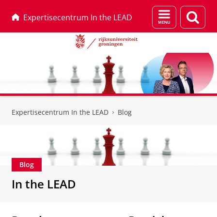
Menu
Zoek
Expertisecentrum In the LEAD
en
zoeken
Skip
Skip
to
to
Expertisecentrum In the LEAD
Blog
Content
Navigation
Blog
In the LEAD