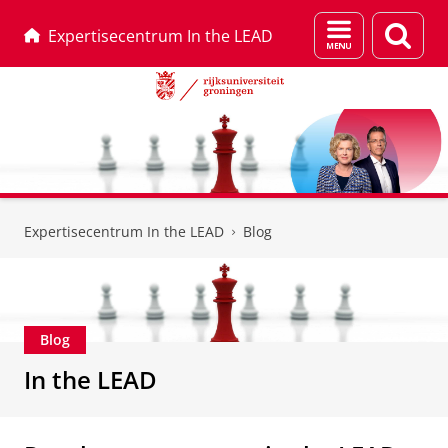
Menu
Zoek
Expertisecentrum In the LEAD
en
zoeken
Skip
Skip
to
to
Expertisecentrum In the LEAD
Blog
Content
Navigation
Blog
In the LEAD