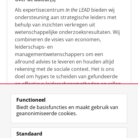
Als expertisecentrum
In the LEAD
bieden wij
ondersteuning aan strategische leiders met
behulp van inzichten verkregen uit
wetenschappelijke onderzoeksresultaten. Wij
combineren de visies van economen,
leiderschaps- en
managementwetenschappers om een
allround advies te leveren en houden altijd
rekening met de sociale context. Het is ons
doel om hypes te scheiden van gefundeerde
en effectieve leiderschapsmethoden en willen
leiders helpen om op een doeltreffende
manier te reageren op economische en
Functioneel
maatschappelijke kwesties. Samen tillen wij
Biedt de basisfuncties en maakt gebruik van
geanonimiseerde cookies.
het leiderschap in uw organisatie naar een
hoger niveau.
Standaard