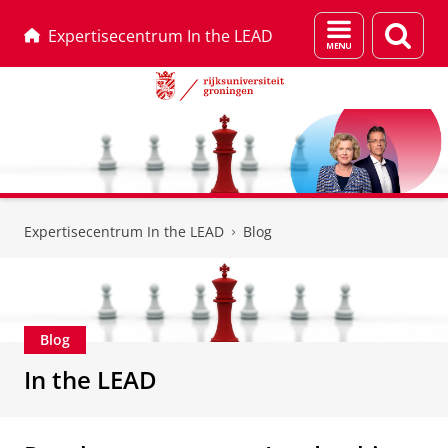
Menu
Zoek
Expertisecentrum In the LEAD
en
zoeken
Skip
Skip
to
to
Expertisecentrum In the LEAD
Blog
Content
Navigation
Blog
In the LEAD