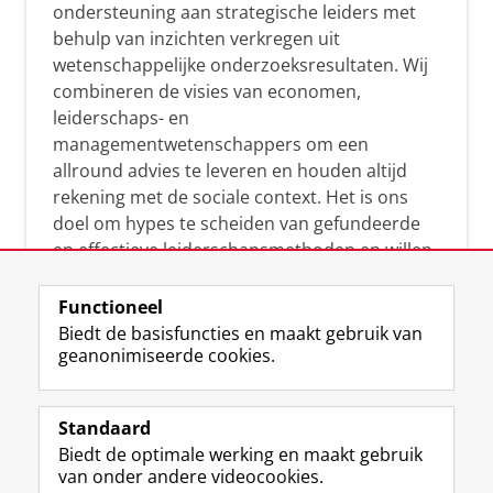
ondersteuning aan strategische leiders met
behulp van inzichten verkregen uit
wetenschappelijke onderzoeksresultaten. Wij
combineren de visies van economen,
leiderschaps- en
managementwetenschappers om een
allround advies te leveren en houden altijd
rekening met de sociale context. Het is ons
doel om hypes te scheiden van gefundeerde
en effectieve leiderschapsmethoden en willen
leiders helpen om op een doeltreffende
manier te reageren op economische en
Functioneel
maatschappelijke kwesties. Samen tillen wij
Biedt de basisfuncties en maakt gebruik van
geanonimiseerde cookies.
het leiderschap in uw organisatie naar een
hoger niveau.
Standaard
Biedt de optimale werking en maakt gebruik
van onder andere videocookies.