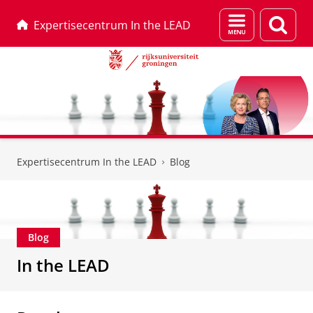
Menu
Zoek
Expertisecentrum In the LEAD
en
zoeken
Skip
Skip
to
to
Expertisecentrum In the LEAD
Blog
Content
Navigation
Blog
In the LEAD