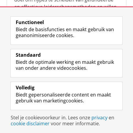
en effectieve leiderschapsmethoden en willen
leiders helpen om op een doeltreffende
manier te reageren op economische en
Functioneel
maatschappelijke kwesties. Samen tillen wij
Biedt de basisfuncties en maakt gebruik van
geanonimiseerde cookies.
het leiderschap in uw organisatie naar een
hoger niveau.
Standaard
Biedt de optimale werking en maakt gebruik
van onder andere videocookies.
Volledig
L
Volg ons op
Biedt gepersonaliseerde content en maakt
i
gebruik van marketingcookies.
n
k
e
Disclaimer & Copyright
Privacy
Cookies
Stel je cookievoorkeur in. Lees onze
privacy
en
d
Inloggen
cookie disclaimer
voor meer informatie.
I
n