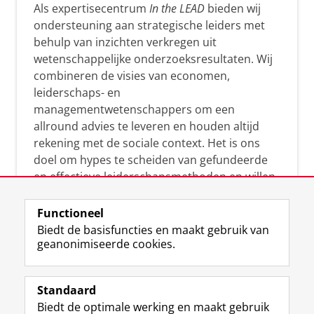
Als expertisecentrum
In the LEAD
bieden wij
ondersteuning aan strategische leiders met
behulp van inzichten verkregen uit
wetenschappelijke onderzoeksresultaten. Wij
combineren de visies van economen,
leiderschaps- en
managementwetenschappers om een
allround advies te leveren en houden altijd
rekening met de sociale context. Het is ons
doel om hypes te scheiden van gefundeerde
en effectieve leiderschapsmethoden en willen
leiders helpen om op een doeltreffende
manier te reageren op economische en
Functioneel
maatschappelijke kwesties. Samen tillen wij
Biedt de basisfuncties en maakt gebruik van
geanonimiseerde cookies.
het leiderschap in uw organisatie naar een
hoger niveau.
Standaard
Biedt de optimale werking en maakt gebruik