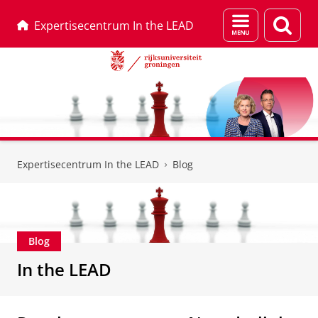
Menu
Zoek
Expertisecentrum In the LEAD
en
zoeken
Skip
Skip
to
to
Expertisecentrum In the LEAD
Blog
Content
Navigation
Blog
In the LEAD