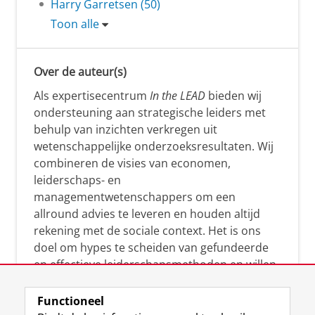
Harry Garretsen (50)
Toon alle
Over de auteur(s)
Als expertisecentrum
In the LEAD
bieden wij
ondersteuning aan strategische leiders met
behulp van inzichten verkregen uit
wetenschappelijke onderzoeksresultaten. Wij
combineren de visies van economen,
leiderschaps- en
managementwetenschappers om een
allround advies te leveren en houden altijd
rekening met de sociale context. Het is ons
doel om hypes te scheiden van gefundeerde
en effectieve leiderschapsmethoden en willen
leiders helpen om op een doeltreffende
manier te reageren op economische en
Functioneel