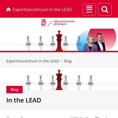
Menu
Zoek
Expertisecentrum In the LEAD
en
zoeken
Skip
Skip
to
to
Expertisecentrum In the LEAD
Blog
Content
Navigation
Blog
In the LEAD