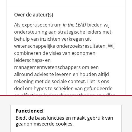
Over de auteur(s)
Als expertisecentrum
In the LEAD
bieden wij
ondersteuning aan strategische leiders met
behulp van inzichten verkregen uit
wetenschappelijke onderzoeksresultaten. Wij
combineren de visies van economen,
leiderschaps- en
managementwetenschappers om een
allround advies te leveren en houden altijd
rekening met de sociale context. Het is ons
doel om hypes te scheiden van gefundeerde
en effectieve leiderschapsmethoden en willen
leiders helpen om op een doeltreffende
manier te reageren op economische en
Functioneel
maatschappelijke kwesties. Samen tillen wij
Biedt de basisfuncties en maakt gebruik van
geanonimiseerde cookies.
het leiderschap in uw organisatie naar een
hoger niveau.