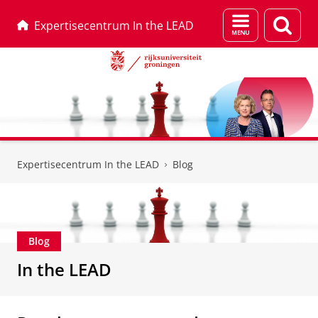
Menu
Zoek
Expertisecentrum In the LEAD
en
zoeken
Skip
Skip
to
to
Expertisecentrum In the LEAD
Blog
Content
Navigation
Blog
In the LEAD