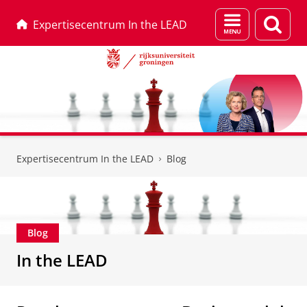
Menu
Zoek
Expertisecentrum In the LEAD
en
zoeken
Skip
Skip
to
to
Expertisecentrum In the LEAD
Blog
Content
Navigation
Blog
In the LEAD