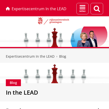
Menu
Zoek
Expertisecentrum In the LEAD
en
zoeken
Skip
Skip
to
to
Expertisecentrum In the LEAD
Blog
Content
Navigation
Blog
In the LEAD