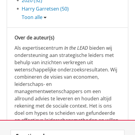
2020 (52)
Harry Garretsen (50)
Toon alle
Over de auteur(s)
Als expertisecentrum
In the LEAD
bieden wij
ondersteuning aan strategische leiders met
behulp van inzichten verkregen uit
wetenschappelijke onderzoeksresultaten. Wij
combineren de visies van economen,
leiderschaps- en
managementwetenschappers om een
allround advies te leveren en houden altijd
rekening met de sociale context. Het is ons
doel om hypes te scheiden van gefundeerde
en effectieve leiderschapsmethoden en willen
leiders helpen om op een doeltreffende
manier te reageren op economische en