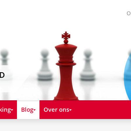
O
AD
king
Blog
Over ons