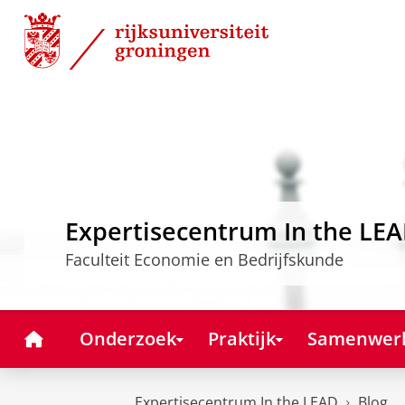
Skip
Skip
to
to
Content
Navigation
Expertisecentrum In the LE
Faculteit Economie en Bedrijfskunde
Home
Onderzoek
Praktijk
Samenwer
Expertisecentrum In the LEAD
Blog