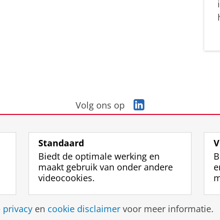
L
Volg ons op
i
n
k
Standaard
V
e
Biedt de optimale werking en
B
d
maakt gebruik van onder andere
e
I
videocookies.
m
n
-
p
Disclaimer & Copyright
Privacy
Cookies
Inlo
e
privacy
en
cookie disclaimer
voor meer informatie.
a