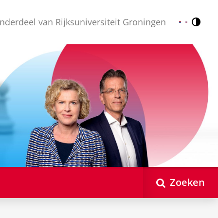
nderdeel van Rijksuniversiteit Groningen
Contr
Nederlands
English
Zoeken