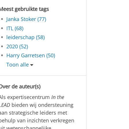
Meest gebruikte tags
Janka Stoker (77)
ITL (68)
leiderschap (58)
2020 (52)
Harry Garretsen (50)
Toon alle
Over de auteur(s)
Als expertisecentrum
In the
LEAD
bieden wij ondersteuning
aan strategische leiders met
behulp van inzichten verkregen
uit wetenschappelijke