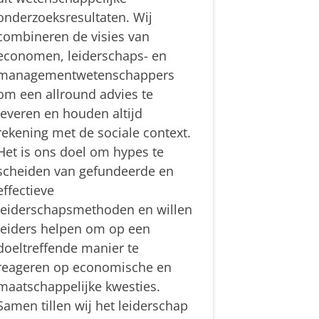
onderzoeksresultaten. Wij
combineren de visies van
economen, leiderschaps- en
managementwetenschappers
om een allround advies te
leveren en houden altijd
rekening met de sociale context.
Het is ons doel om hypes te
scheiden van gefundeerde en
effectieve
leiderschapsmethoden en willen
leiders helpen om op een
doeltreffende manier te
reageren op economische en
maatschappelijke kwesties.
Samen tillen wij het leiderschap