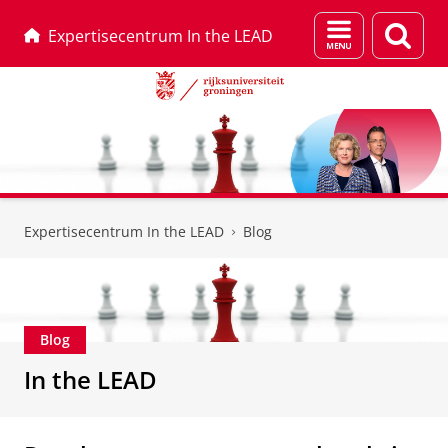
Menu
Zoek
Expertisecentrum In the LEAD
en
zoeken
Skip
Skip
to
to
Expertisecentrum In the LEAD
Blog
Content
Navigation
Blog
In the LEAD