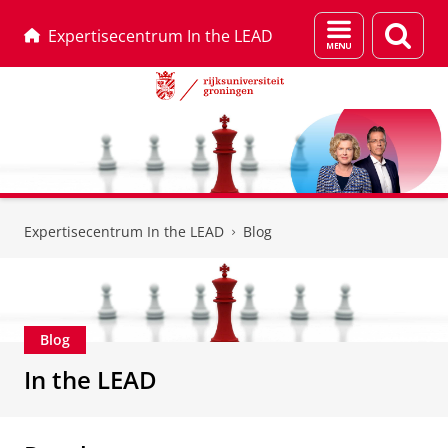
Menu
Zoek
Expertisecentrum In the LEAD
en
zoeken
Skip
Skip
to
to
Expertisecentrum In the LEAD
Blog
Content
Navigation
Blog
In the LEAD