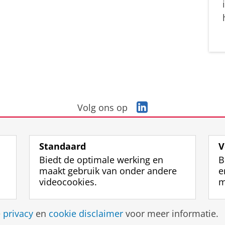
L
Volg ons op
i
n
k
Standaard
V
e
Biedt de optimale werking en
B
d
maakt gebruik van onder andere
e
I
videocookies.
m
n
-
p
Disclaimer & Copyright
Privacy
Cookies
Inlo
e
privacy
en
cookie disclaimer
voor meer informatie.
a