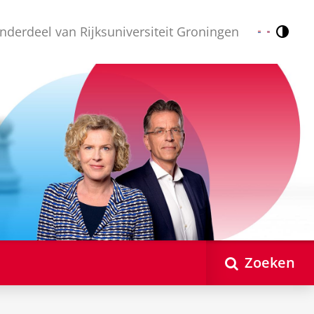
nderdeel van Rijksuniversiteit Groningen
Contr
Nederlands
English
Zoeken