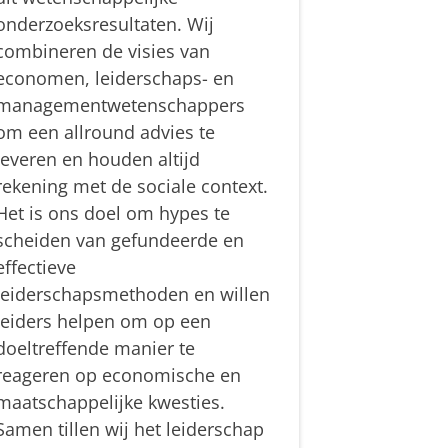
onderzoeksresultaten. Wij
combineren de visies van
economen, leiderschaps- en
managementwetenschappers
om een allround advies te
leveren en houden altijd
rekening met de sociale context.
Het is ons doel om hypes te
scheiden van gefundeerde en
effectieve
leiderschapsmethoden en willen
leiders helpen om op een
doeltreffende manier te
reageren op economische en
maatschappelijke kwesties.
Samen tillen wij het leiderschap