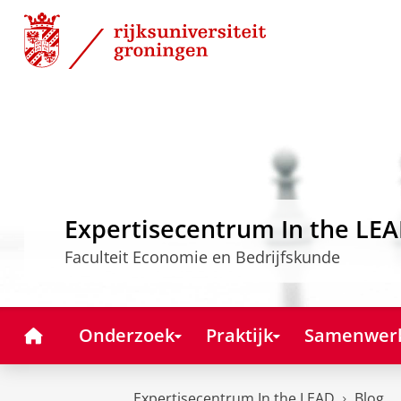
Skip
Skip
to
to
Content
Navigation
Expertisecentrum In the LE
Faculteit Economie en Bedrijfskunde
Home
Onderzoek
Praktijk
Samenwer
Expertisecentrum In the LEAD
Blog