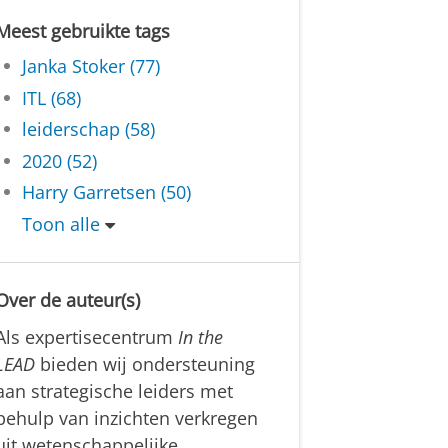
Meest gebruikte tags
Janka Stoker (77)
ITL (68)
leiderschap (58)
2020 (52)
Harry Garretsen (50)
Toon alle
Over de auteur(s)
Als expertisecentrum
In the
LEAD
bieden wij ondersteuning
aan strategische leiders met
behulp van inzichten verkregen
uit wetenschappelijke