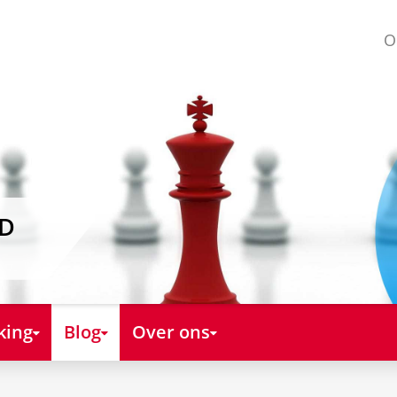
O
AD
king
Blog
Over ons