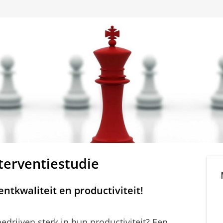
nterventiestudie
kwaliteit en productiviteit!
edrijven sterk in hun productiviteit? Een