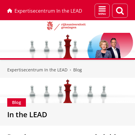
Menu
Zoek
Expertisecentrum In the LEAD
en
zoeken
Skip
Skip
to
to
Expertisecentrum In the LEAD
Blog
Content
Navigation
Blog
In the LEAD