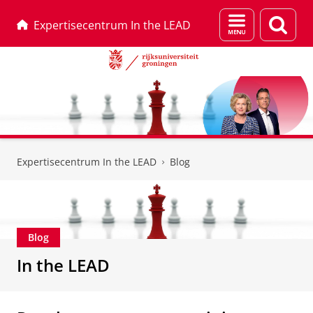
Menu
Zoek
Expertisecentrum In the LEAD
en
zoeken
Skip
Skip
to
to
Expertisecentrum In the LEAD
Blog
Content
Navigation
Blog
In the LEAD