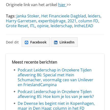
Originele link van het artikel
hier
>>
Tags:
Janka Stoker
,
Het Financieele Dagblad
,
leiders
,
Harry Garretsen
,
expertbijdrage
,
2021
,
column FD
,
Grote Reset
,
ITL
,
opinie
,
leiderschap
,
IntheLEAD
Deel dit
Facebook
LinkedIn
Meest recente berichten
Podcast Leiderschap in Onzekere Tijden
aflevering 86: Special met Hein
Schumacher, voormalig ceo van Unilever
en FrieslandCampina
Podcast Leiderschap in Onzekere Tijden
aflevering 85: Hoe kom je los van je werk?
De Deense les begint niet in Kopenhagen,
maar in Den Haag: column in het FD