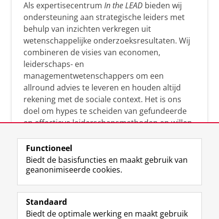
Als expertisecentrum
In the LEAD
bieden wij
ondersteuning aan strategische leiders met
behulp van inzichten verkregen uit
wetenschappelijke onderzoeksresultaten. Wij
combineren de visies van economen,
leiderschaps- en
managementwetenschappers om een
allround advies te leveren en houden altijd
rekening met de sociale context. Het is ons
doel om hypes te scheiden van gefundeerde
en effectieve leiderschapsmethoden en willen
leiders helpen om op een doeltreffende
manier te reageren op economische en
Functioneel
maatschappelijke kwesties. Samen tillen wij
Biedt de basisfuncties en maakt gebruik van
geanonimiseerde cookies.
het leiderschap in uw organisatie naar een
hoger niveau.
Standaard
Biedt de optimale werking en maakt gebruik