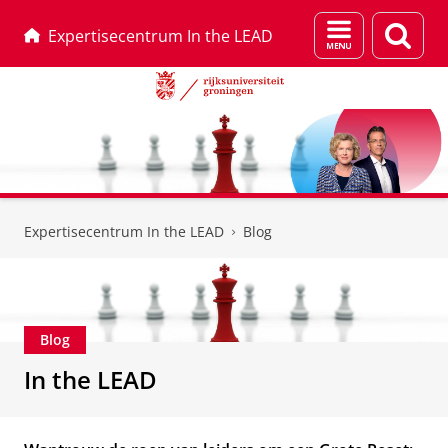
Menu
Zoek
Expertisecentrum In the LEAD
en
zoeken
Skip
Skip
to
to
Expertisecentrum In the LEAD
Blog
Content
Navigation
Blog
In the LEAD