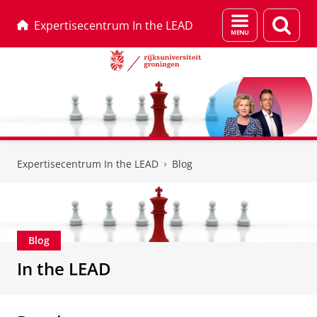
Menu
Zoek
Expertisecentrum In the LEAD
en
zoeken
Skip
Skip
to
to
Expertisecentrum In the LEAD
Blog
Content
Navigation
Blog
In the LEAD