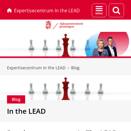
Menu
Zoek
Expertisecentrum In the LEAD
en
zoeken
Skip
Skip
to
to
Expertisecentrum In the LEAD
Blog
Content
Navigation
Blog
In the LEAD