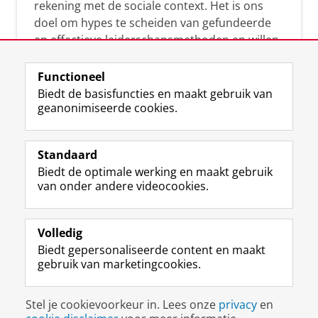
rekening met de sociale context. Het is ons
doel om hypes te scheiden van gefundeerde
en effectieve leiderschapsmethoden en willen
leiders helpen om op een doeltreffende
manier te reageren op economische en
Functioneel
maatschappelijke kwesties. Samen tillen wij
Biedt de basisfuncties en maakt gebruik van
geanonimiseerde cookies.
het leiderschap in uw organisatie naar een
hoger niveau.
Standaard
Biedt de optimale werking en maakt gebruik
van onder andere videocookies.
Volledig
L
Volg ons op
Biedt gepersonaliseerde content en maakt
i
gebruik van marketingcookies.
n
k
e
Disclaimer & Copyright
Privacy
Cookies
Stel je cookievoorkeur in. Lees onze
privacy
en
d
Inloggen