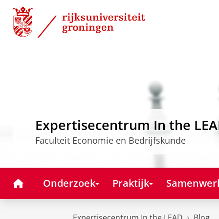
Skip
Skip
to
to
Content
Navigation
Expertisecentrum In the LE
Faculteit Economie en Bedrijfskunde
Home
Onderzoek
Praktijk
Samenwer
Expertisecentrum In the LEAD
Blog