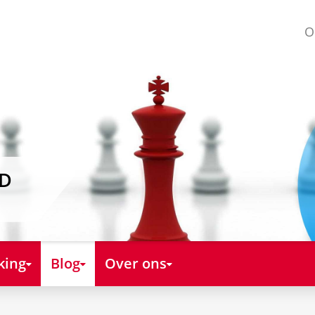
O
AD
king
Blog
Over ons