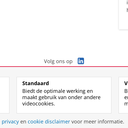
L
Volg ons op
i
n
k
Standaard
V
e
Biedt de optimale werking en
B
d
maakt gebruik van onder andere
e
I
videocookies.
m
n
-
p
Disclaimer & Copyright
Privacy
Cookies
Inlo
e
privacy
en
cookie disclaimer
voor meer informatie.
a