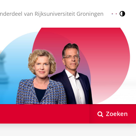
nderdeel van Rijksuniversiteit Groningen
Contr
Nederlands
English
Zoeken