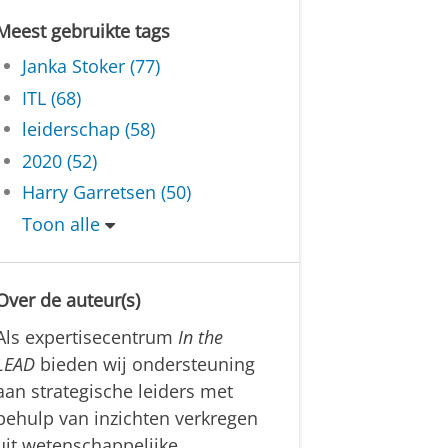
Meest gebruikte tags
Janka Stoker (77)
ITL (68)
leiderschap (58)
2020 (52)
Harry Garretsen (50)
Toon alle
Over de auteur(s)
Als expertisecentrum
In the
LEAD
bieden wij ondersteuning
aan strategische leiders met
behulp van inzichten verkregen
uit wetenschappelijke