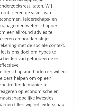
onderzoeksresultaten. Wij
combineren de visies van
economen, leiderschaps- en
managementwetenschappers
om een allround advies te
leveren en houden altijd
rekening met de sociale context.
Het is ons doel om hypes te
scheiden van gefundeerde en
effectieve
leiderschapsmethoden en willen
leiders helpen om op een
doeltreffende manier te
reageren op economische en
maatschappelijke kwesties.
Samen tillen wij het leiderschap