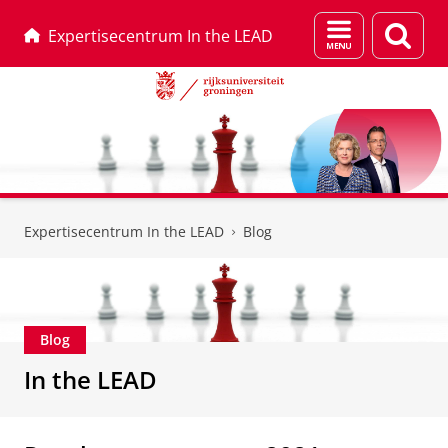
Menu
Zoek
Expertisecentrum In the LEAD
en
zoeken
Skip
Skip
to
to
Expertisecentrum In the LEAD
Blog
Content
Navigation
Blog
In the LEAD