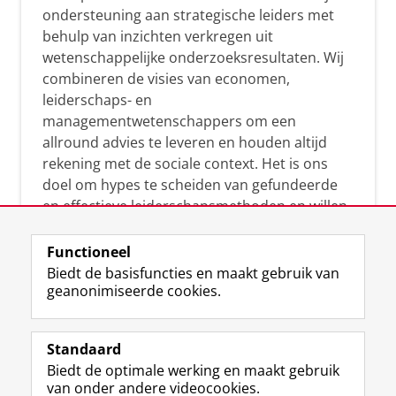
ondersteuning aan strategische leiders met
behulp van inzichten verkregen uit
wetenschappelijke onderzoeksresultaten. Wij
combineren de visies van economen,
leiderschaps- en
managementwetenschappers om een
allround advies te leveren en houden altijd
rekening met de sociale context. Het is ons
doel om hypes te scheiden van gefundeerde
en effectieve leiderschapsmethoden en willen
leiders helpen om op een doeltreffende
manier te reageren op economische en
Functioneel
maatschappelijke kwesties. Samen tillen wij
Biedt de basisfuncties en maakt gebruik van
geanonimiseerde cookies.
het leiderschap in uw organisatie naar een
hoger niveau.
Standaard
Biedt de optimale werking en maakt gebruik
van onder andere videocookies.