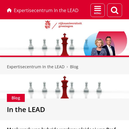
Menu
Zoek
Expertisecentrum In the LEAD
en
zoeken
Skip
Skip
to
to
Expertisecentrum In the LEAD
Blog
Content
Navigation
Blog
In the LEAD