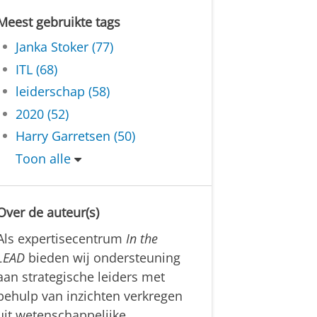
Meest gebruikte tags
Janka Stoker (77)
ITL (68)
leiderschap (58)
2020 (52)
Harry Garretsen (50)
Toon alle
Over de auteur(s)
Als expertisecentrum
In the
LEAD
bieden wij ondersteuning
aan strategische leiders met
behulp van inzichten verkregen
uit wetenschappelijke