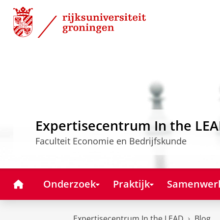
Skip
Skip
to
to
Content
Navigation
Expertisecentrum In the LE
Faculteit Economie en Bedrijfskunde
Home
Onderzoek
Praktijk
Samenwer
Expertisecentrum In the LEAD
Blog