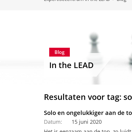
Blog
In the LEAD
Resultaten voor tag: so
Solo en ongelukkiger aan de t
Datum:
15 juni 2020
H
et is eenzaam aan de top, zo luidt