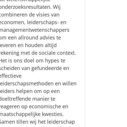
onderzoeksresultaten. Wij
combineren de visies van
economen, leiderschaps- en
managementwetenschappers
om een allround advies te
leveren en houden altijd
rekening met de sociale context.
Het is ons doel om hypes te
scheiden van gefundeerde en
effectieve
leiderschapsmethoden en willen
leiders helpen om op een
doeltreffende manier te
reageren op economische en
maatschappelijke kwesties.
Samen tillen wij het leiderschap