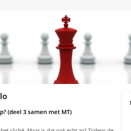
lo
op? (deel 3 samen met MT)
 het cliché. Maar is dat ook echt zo?
Tijdens de