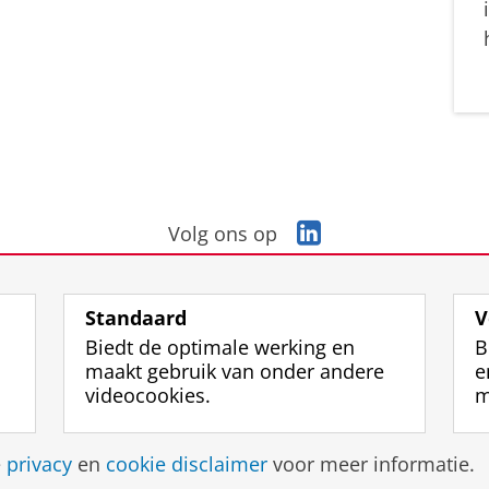
L
Volg ons op
i
n
k
Standaard
V
e
Biedt de optimale werking en
B
d
maakt gebruik van onder andere
e
I
videocookies.
m
n
-
p
Disclaimer & Copyright
Privacy
Cookies
Inlo
e
privacy
en
cookie disclaimer
voor meer informatie.
a