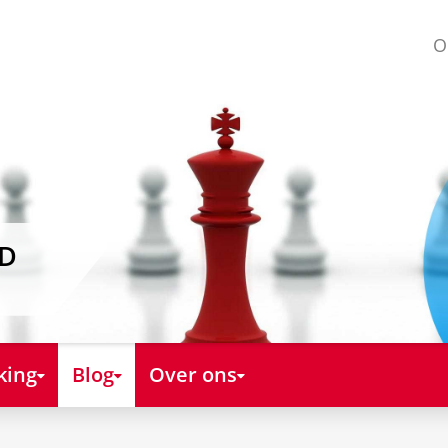
O
AD
king
Blog
Over ons