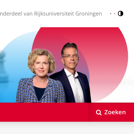
nderdeel van Rijksuniversiteit Groningen
Contr
Nederlands
English
Zoeken