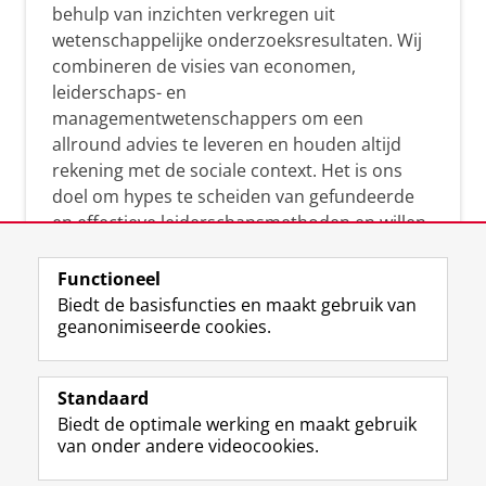
behulp van inzichten verkregen uit
wetenschappelijke onderzoeksresultaten. Wij
combineren de visies van economen,
leiderschaps- en
managementwetenschappers om een
allround advies te leveren en houden altijd
rekening met de sociale context. Het is ons
doel om hypes te scheiden van gefundeerde
en effectieve leiderschapsmethoden en willen
leiders helpen om op een doeltreffende
manier te reageren op economische en
Functioneel
maatschappelijke kwesties. Samen tillen wij
Biedt de basisfuncties en maakt gebruik van
geanonimiseerde cookies.
het leiderschap in uw organisatie naar een
hoger niveau.
Standaard
Biedt de optimale werking en maakt gebruik
van onder andere videocookies.