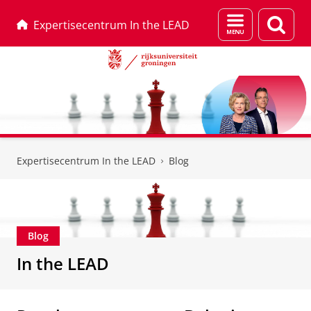
Menu
Zoek
Expertisecentrum In the LEAD
en
zoeken
Skip
Skip
to
to
Expertisecentrum In the LEAD
Blog
Content
Navigation
Blog
In the LEAD