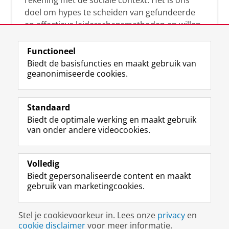
rekening met de sociale context. Het is ons
doel om hypes te scheiden van gefundeerde
en effectieve leiderschapsmethoden en willen
leiders helpen om op een doeltreffende
manier te reageren op economische en
Functioneel
maatschappelijke kwesties. Samen tillen wij
Biedt de basisfuncties en maakt gebruik van
geanonimiseerde cookies.
het leiderschap in uw organisatie naar een
hoger niveau.
Standaard
Biedt de optimale werking en maakt gebruik
van onder andere videocookies.
Volledig
L
Volg ons op
Biedt gepersonaliseerde content en maakt
i
gebruik van marketingcookies.
n
k
e
Disclaimer & Copyright
Privacy
Cookies
Stel je cookievoorkeur in. Lees onze
privacy
en
d
Inloggen
cookie disclaimer
voor meer informatie.
I