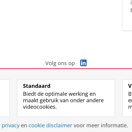
L
Volg ons op
i
n
k
Standaard
V
e
Biedt de optimale werking en
B
d
maakt gebruik van onder andere
e
I
videocookies.
m
n
-
p
Disclaimer & Copyright
Privacy
Cookies
Inlo
e
privacy
en
cookie disclaimer
voor meer informatie.
a