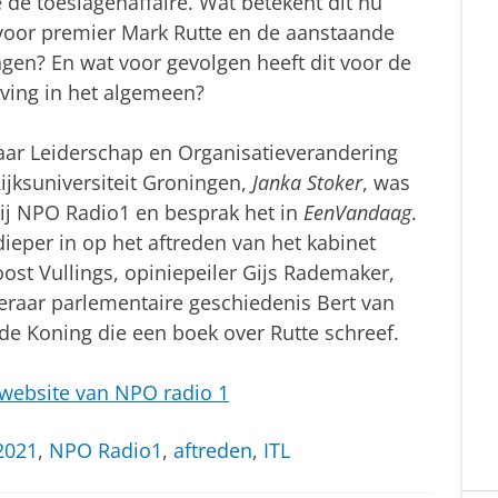
de toeslagenaffaire. Wat betekent dit nu
voor premier Mark Rutte en de aanstaande
ngen? En wat voor gevolgen heeft dit voor de
ving in het algemeen?
ar Leiderschap en Organisatieverandering
ijksuniversiteit Groningen,
Janka Stoker
, was
bij NPO Radio1 en besprak het in
EenVandaag
.
 dieper in op het aftreden van het kabinet
st Vullings, opiniepeiler Gijs Rademaker,
eraar parlementaire geschiedenis Bert van
 de Koning die een boek over Rutte schreef.
 website van NPO radio 1
2021
,
NPO Radio1
,
aftreden
,
ITL