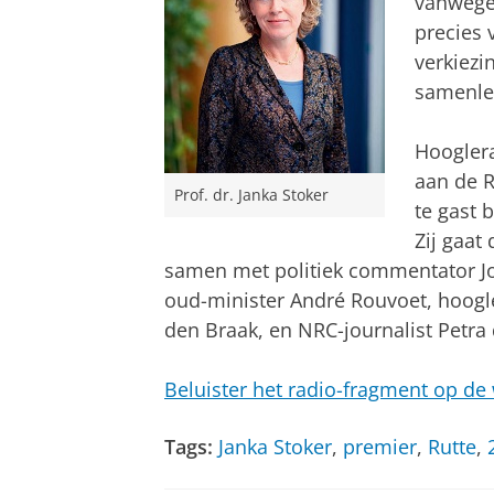
vanwege 
precies 
verkiezi
samenle
Hooglera
aan de R
Prof. dr. Janka Stoker
te gast 
Zij gaat
samen met politiek commentator Joo
oud-minister André Rouvoet, hoogl
den Braak, en NRC-journalist Petra
Beluister het radio-fragment op de
Tags:
Janka Stoker
,
premier
,
Rutte
,