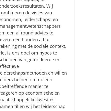
onderzoeksresultaten. Wij
combineren de visies van
economen, leiderschaps- en
managementwetenschappers
om een allround advies te
leveren en houden altijd
rekening met de sociale context.
Het is ons doel om hypes te
scheiden van gefundeerde en
effectieve
leiderschapsmethoden en willen
leiders helpen om op een
doeltreffende manier te
reageren op economische en
maatschappelijke kwesties.
Samen tillen wij het leiderschap