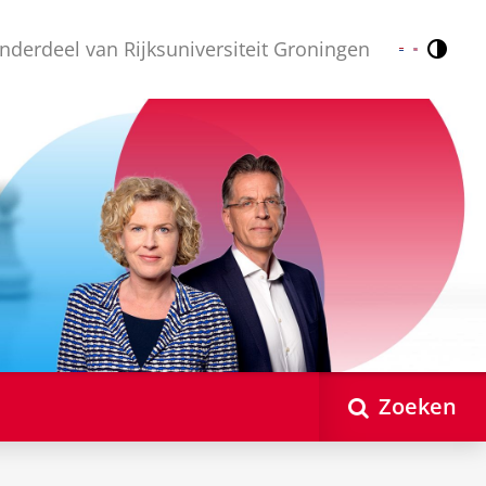
nderdeel van Rijksuniversiteit Groningen
Contr
Nederlands
English
Zoeken