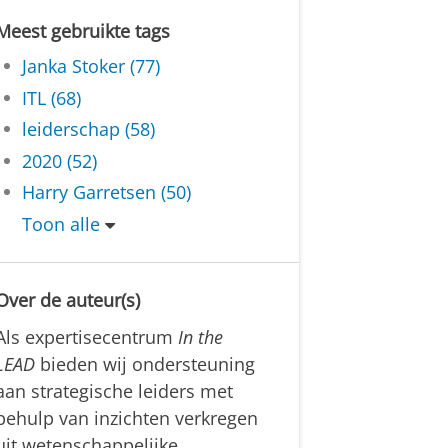
Meest gebruikte tags
Janka Stoker (77)
ITL (68)
leiderschap (58)
2020 (52)
Harry Garretsen (50)
Toon alle
Over de auteur(s)
Als expertisecentrum
In the
LEAD
bieden wij ondersteuning
aan strategische leiders met
behulp van inzichten verkregen
uit wetenschappelijke