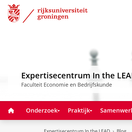
Skip
Skip
to
to
Content
Navigation
Expertisecentrum In the LE
Faculteit Economie en Bedrijfskunde
Home
Onderzoek
Praktijk
Samenwer
Expertisecentrum In the LEAD
Blog