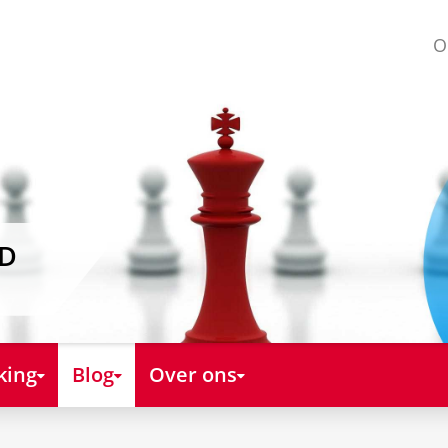
O
AD
king
Blog
Over ons