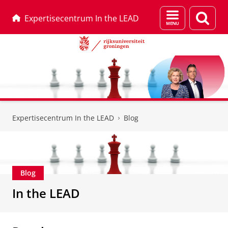
Menu
Zoek
Expertisecentrum In the LEAD
en
zoeken
Skip
Skip
to
to
Expertisecentrum In the LEAD
Blog
Content
Navigation
Blog
In the LEAD