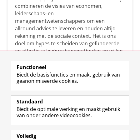
combineren de visies van economen,
leiderschaps- en
managementwetenschappers om een
allround advies te leveren en houden altijd
rekening met de sociale context. Het is ons
doel om hypes te scheiden van gefundeerde
en effectieve leiderschapsmethoden en willen
leiders helpen om op een doeltreffende
manier te reageren op economische en
Functioneel
maatschappelijke kwesties. Samen tillen wij
Biedt de basisfuncties en maakt gebruik van
geanonimiseerde cookies.
het leiderschap in uw organisatie naar een
hoger niveau.
Standaard
Biedt de optimale werking en maakt gebruik
van onder andere videocookies.
Volledig
L
Volg ons op