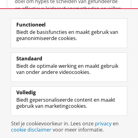
doel om hypes te scheiden van gefundeerde
en effectieve leiderschapsmethoden en willen
leiders helpen om op een doeltreffende
manier te reageren op economische en
Functioneel
maatschappelijke kwesties. Samen tillen wij
Biedt de basisfuncties en maakt gebruik van
geanonimiseerde cookies.
het leiderschap in uw organisatie naar een
hoger niveau.
Standaard
Biedt de optimale werking en maakt gebruik
van onder andere videocookies.
Volledig
L
Volg ons op
Biedt gepersonaliseerde content en maakt
i
gebruik van marketingcookies.
n
k
e
Disclaimer & Copyright
Privacy
Cookies
Stel je cookievoorkeur in. Lees onze
privacy
en
d
Inloggen
cookie disclaimer
voor meer informatie.
I
n