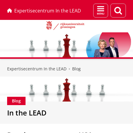
Menu
Zoek
Expertisecentrum In the LEAD
en
zoeken
Skip
Skip
to
to
Expertisecentrum In the LEAD
Blog
Content
Navigation
Blog
In the LEAD