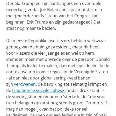
Donald Trump en zijn aanhangers een eventuele
nederlaag, zodat Joe Biden aan zijn ambtstermijn
met (meerderheids-)steun van het Congres kan
beginnen. Exit Trump en zijn gedachtegoed? Dat
staat nog maar te bezien.
De meeste Republikeinse kiezers hebben weliswaar
genoeg van de huidige president, maar dit heeft
voor kiezers die vier jaar geleden wel op hem
stemden meer met onvrede over de persoon Donald
Trump als leider te maken, dan met zijn
ideeën. In de
context waarin in veel regio’s in de Verenigde Staten
- al dan niet door globalisering - veel banen
zijn
verdwenen
, de bevolking stelselmatig krimpt en
de
traditionele sociale cohesie
onder druk staat, is
de voedingsbodem voor een ‘sterke leider’ die voor
hun belangen opkomt nog steeds groot. Trump zelf
mag dan mogelijk van het politieke toneel
verdwijnen, de roep om een leider die in zijn of haar