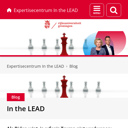
Menu
Zoek
Expertisecentrum In the LEAD
en
zoeken
Skip
Skip
to
to
Expertisecentrum In the LEAD
Blog
Content
Navigation
Blog
In the LEAD