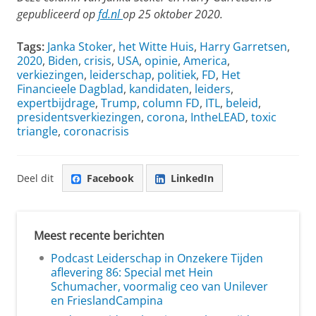
gepubliceerd op
fd.nl
op 25 oktober 2020.
Tags:
Janka Stoker
,
het Witte Huis
,
Harry Garretsen
,
2020
,
Biden
,
crisis
,
USA
,
opinie
,
America
,
verkiezingen
,
leiderschap
,
politiek
,
FD
,
Het
Financieele Dagblad
,
kandidaten
,
leiders
,
expertbijdrage
,
Trump
,
column FD
,
ITL
,
beleid
,
presidentsverkiezingen
,
corona
,
IntheLEAD
,
toxic
triangle
,
coronacrisis
Deel dit
Facebook
LinkedIn
Meest recente berichten
Podcast Leiderschap in Onzekere Tijden
aflevering 86: Special met Hein
Schumacher, voormalig ceo van Unilever
en FrieslandCampina