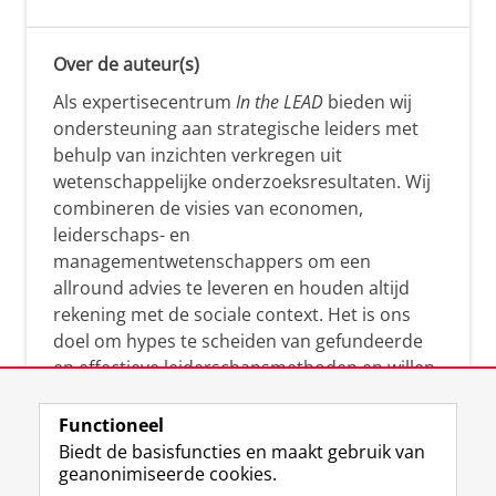
Over de auteur(s)
Als expertisecentrum
In the LEAD
bieden wij
ondersteuning aan strategische leiders met
behulp van inzichten verkregen uit
wetenschappelijke onderzoeksresultaten. Wij
combineren de visies van economen,
leiderschaps- en
managementwetenschappers om een
allround advies te leveren en houden altijd
rekening met de sociale context. Het is ons
doel om hypes te scheiden van gefundeerde
en effectieve leiderschapsmethoden en willen
leiders helpen om op een doeltreffende
manier te reageren op economische en
Functioneel
maatschappelijke kwesties. Samen tillen wij
Biedt de basisfuncties en maakt gebruik van
geanonimiseerde cookies.
het leiderschap in uw organisatie naar een