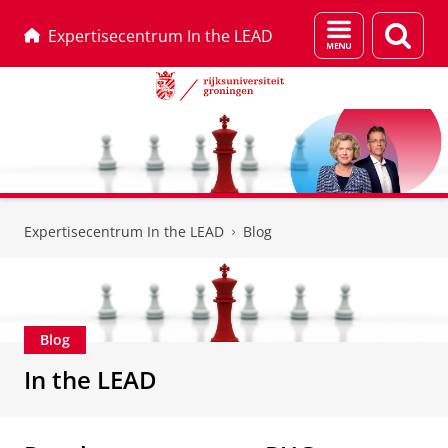
Menu
Zoek
Expertisecentrum In the LEAD
en
zoeken
Skip
Skip
to
to
Expertisecentrum In the LEAD
Blog
Content
Navigation
Blog
In the LEAD