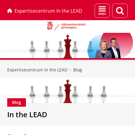
Menu
Zoek
Expertisecentrum In the LEAD
en
zoeken
Skip
Skip
to
to
Expertisecentrum In the LEAD
Blog
Content
Navigation
Blog
In the LEAD