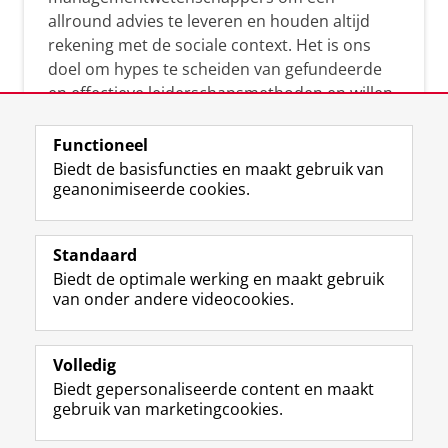
allround advies te leveren en houden altijd
rekening met de sociale context. Het is ons
doel om hypes te scheiden van gefundeerde
en effectieve leiderschapsmethoden en willen
leiders helpen om op een doeltreffende
manier te reageren op economische en
Functioneel
maatschappelijke kwesties. Samen tillen wij
Biedt de basisfuncties en maakt gebruik van
geanonimiseerde cookies.
het leiderschap in uw organisatie naar een
hoger niveau.
Standaard
Biedt de optimale werking en maakt gebruik
van onder andere videocookies.
Volledig
L
Volg ons op
Biedt gepersonaliseerde content en maakt
i
gebruik van marketingcookies.
n
k