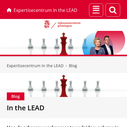
Menu
Zoek
Expertisecentrum In the LEAD
en
zoeken
Skip
Skip
to
to
Expertisecentrum In the LEAD
Blog
Content
Navigation
Blog
In the LEAD