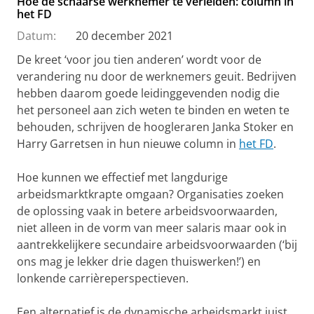
Hoe de schaarse werknemer te verleiden: column in
het FD
Datum:
20 december 2021
De kreet ‘voor jou tien anderen’ wordt voor de
verandering nu door de werknemers geuit. Bedrijven
hebben daarom goede leidinggevenden nodig die
het personeel aan zich weten te binden en weten te
behouden, schrijven de hoogleraren Janka Stoker en
Harry Garretsen in hun nieuwe column in
het FD
.
Hoe kunnen we effectief met langdurige
arbeidsmarktkrapte omgaan? Organisaties zoeken
de oplossing vaak in betere arbeidsvoorwaarden,
niet alleen in de vorm van meer salaris maar ook in
aantrekkelijkere secundaire arbeidsvoorwaarden (‘bij
ons mag je lekker drie dagen thuiswerken!’) en
lonkende carrièreperspectieven.
Een alternatief is de dynamische arbeidsmarkt juist