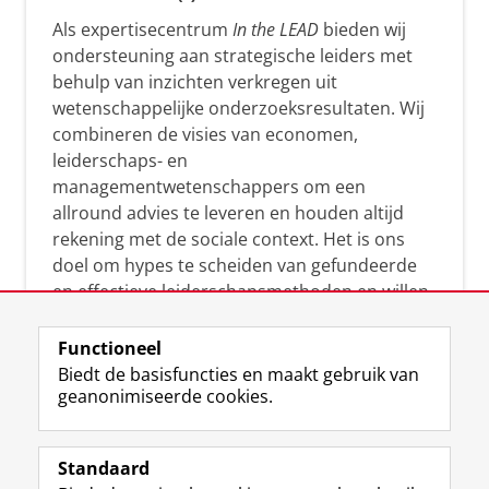
Als expertisecentrum
In the LEAD
bieden wij
ondersteuning aan strategische leiders met
behulp van inzichten verkregen uit
wetenschappelijke onderzoeksresultaten. Wij
combineren de visies van economen,
leiderschaps- en
managementwetenschappers om een
allround advies te leveren en houden altijd
rekening met de sociale context. Het is ons
doel om hypes te scheiden van gefundeerde
en effectieve leiderschapsmethoden en willen
leiders helpen om op een doeltreffende
manier te reageren op economische en
Functioneel
maatschappelijke kwesties. Samen tillen wij
Biedt de basisfuncties en maakt gebruik van
geanonimiseerde cookies.
het leiderschap in uw organisatie naar een
hoger niveau.
Standaard