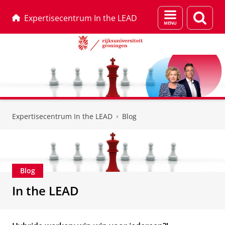
Menu
Zoek
Expertisecentrum In the LEAD
en
zoeken
Skip
Skip
to
to
Expertisecentrum In the LEAD
Blog
Content
Navigation
Blog
In the LEAD