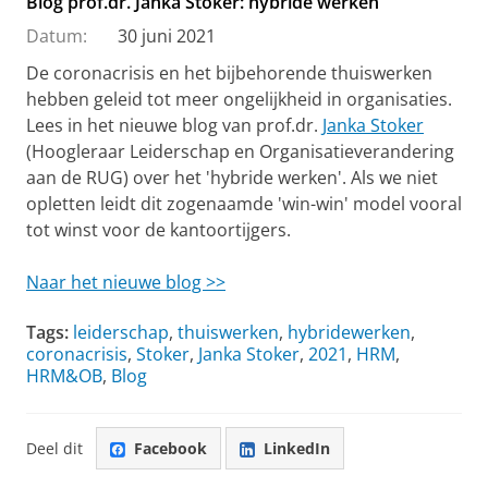
Blog prof.dr. Janka Stoker: hybride werken
Datum:
30 juni 2021
De coronacrisis en het bijbehorende thuiswerken
hebben geleid tot meer ongelijkheid in organisaties.
Lees in het nieuwe blog van prof.dr.
Janka Stoker
(Hoogleraar Leiderschap en Organisatieverandering
aan de RUG) over het 'hybride werken'. Als we niet
opletten leidt dit zogenaamde 'win-win' model vooral
tot winst voor de kantoortijgers.
Naar het nieuwe blog >>
Tags:
leiderschap
,
thuiswerken
,
hybridewerken
,
coronacrisis
,
Stoker
,
Janka Stoker
,
2021
,
HRM
,
HRM&OB
,
Blog
Deel dit
Facebook
LinkedIn