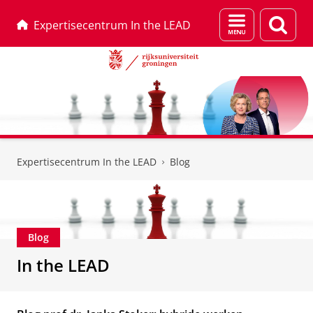
Menu
Zoek
Expertisecentrum In the LEAD
en
zoeken
Skip
Skip
to
to
Expertisecentrum In the LEAD
Blog
Content
Navigation
Blog
In the LEAD