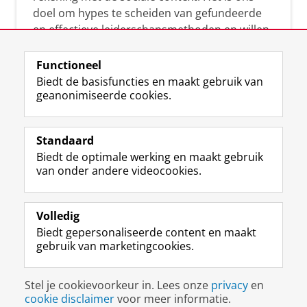
doel om hypes te scheiden van gefundeerde
en effectieve leiderschapsmethoden en willen
leiders helpen om op een doeltreffende
manier te reageren op economische en
Functioneel
maatschappelijke kwesties. Samen tillen wij
Biedt de basisfuncties en maakt gebruik van
geanonimiseerde cookies.
het leiderschap in uw organisatie naar een
hoger niveau.
Standaard
Biedt de optimale werking en maakt gebruik
van onder andere videocookies.
Volledig
L
Volg ons op
Biedt gepersonaliseerde content en maakt
i
gebruik van marketingcookies.
n
k
e
Disclaimer & Copyright
Privacy
Cookies
Stel je cookievoorkeur in. Lees onze
privacy
en
d
Inloggen
cookie disclaimer
voor meer informatie.
I