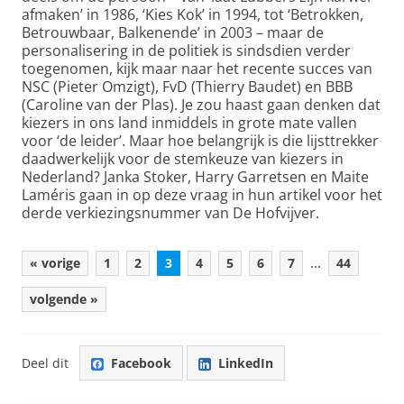
afmaken’ in 1986, ‘Kies Kok’ in 1994, tot ‘Betrokken,
Betrouwbaar, Balkenende’ in 2003 – maar de
personalisering in de politiek is sindsdien verder
toegenomen, kijk maar naar het recente succes van
NSC (Pieter Omzigt), FvD (Thierry Baudet) en BBB
(Caroline van der Plas). Je zou haast gaan denken dat
kiezers in ons land inmiddels in grote mate vallen
voor ‘de leider’. Maar hoe belangrijk is die lijsttrekker
daadwerkelijk voor de stemkeuze van kiezers in
Nederland? Janka Stoker, Harry Garretsen en Maite
Laméris gaan in op deze vraag in hun artikel voor het
derde verkiezingsnummer van De Hofvijver.
...
« vorige
1
2
3
4
5
6
7
44
volgende »
Deel dit
Facebook
LinkedIn