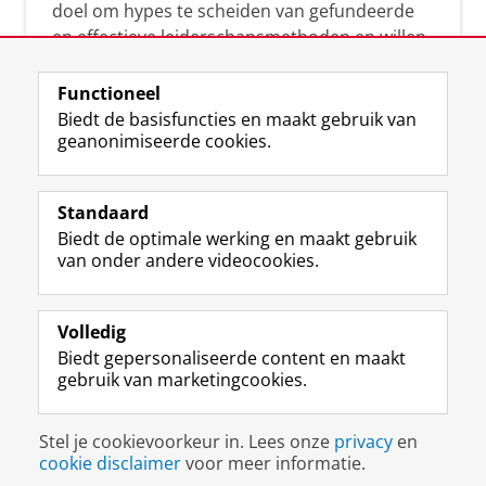
doel om hypes te scheiden van gefundeerde
en effectieve leiderschapsmethoden en willen
leiders helpen om op een doeltreffende
manier te reageren op economische en
Functioneel
maatschappelijke kwesties. Samen tillen wij
Biedt de basisfuncties en maakt gebruik van
geanonimiseerde cookies.
het leiderschap in uw organisatie naar een
hoger niveau.
Standaard
Biedt de optimale werking en maakt gebruik
van onder andere videocookies.
Volledig
L
Volg ons op
Biedt gepersonaliseerde content en maakt
i
gebruik van marketingcookies.
n
k
e
Disclaimer & Copyright
Privacy
Cookies
Stel je cookievoorkeur in. Lees onze
privacy
en
d
Inloggen
cookie disclaimer
voor meer informatie.
I