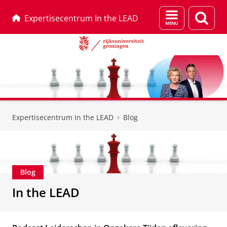
Menu
Zoek
Expertisecentrum In the LEAD
en
zoeken
Skip
Skip
to
to
Expertisecentrum In the LEAD
Blog
Content
Navigation
Blog
In the LEAD