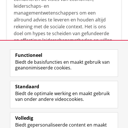
leiderschaps- en
managementwetenschappers om een
allround advies te leveren en houden altijd
rekening met de sociale context. Het is ons
doel om hypes te scheiden van gefundeerde
en effectieve leiderschapsmethoden en willen
leiders helpen om op een doeltreffende
manier te reageren op economische en
Functioneel
maatschappelijke kwesties. Samen tillen wij
Biedt de basisfuncties en maakt gebruik van
geanonimiseerde cookies.
het leiderschap in uw organisatie naar een
hoger niveau.
Standaard
Biedt de optimale werking en maakt gebruik
van onder andere videocookies.
Volledig
L
Volg ons op
Biedt gepersonaliseerde content en maakt
i