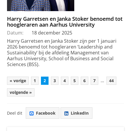
Harry Garretsen en Janka Stoker benoemd tot
hoogleraren aan Aarhus University
Datum:
18 december 2025
Harry Garretsen en Janka Stoker zijn per 1 januari
2026 benoemd tot hoogleraren ‘Leadership and
Sustainability’ bij de afdeling Management van
Aarhus University, School of Business and Social
Sciences (BSS).
...
« vorige
1
2
3
4
5
6
7
44
volgende »
Deel dit
Facebook
LinkedIn