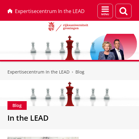
Menu
Zoek
Expertisecentrum In the LEAD
en
zoeken
Skip
Skip
to
to
Expertisecentrum In the LEAD
Blog
Content
Navigation
Blog
In the LEAD