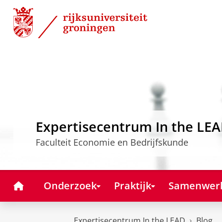
Skip
Skip
to
to
Content
Navigation
Expertisecentrum In the LE
Faculteit Economie en Bedrijfskunde
Home
Onderzoek
Praktijk
Samenwer
Expertisecentrum In the LEAD
Blog