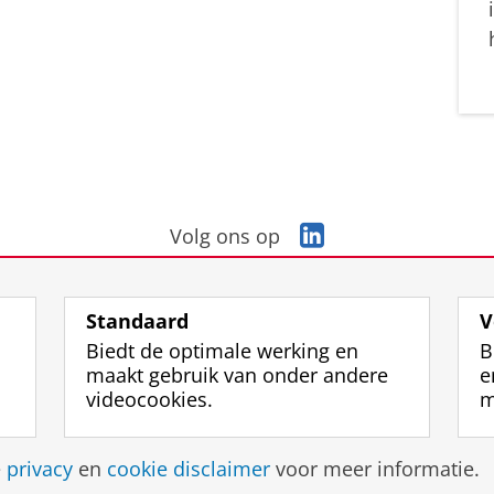
L
Volg ons op
i
n
k
Standaard
V
e
Biedt de optimale werking en
B
d
maakt gebruik van onder andere
e
I
videocookies.
m
n
-
p
Disclaimer & Copyright
Privacy
Cookies
Inlo
e
privacy
en
cookie disclaimer
voor meer informatie.
a