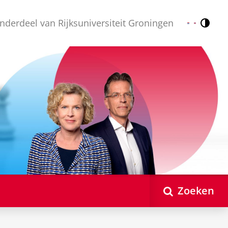
nderdeel van Rijksuniversiteit Groningen
Contr
Nederlands
English
Zoeken