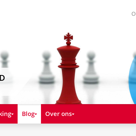
O
AD
king
Blog
Over ons