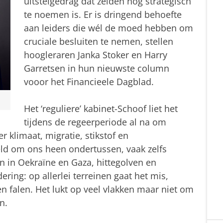
uitstelgedrag dat zelden nog strategisch
te noemen is. Er is dringend behoefte
aan leiders die wél de moed hebben om
cruciale besluiten te nemen, stellen
hoogleraren Janka Stoker en Harry
Garretsen in hun nieuwste column
vooor het Financieele Dagblad.
Het ‘reguliere’ kabinet-Schoof liet het
tijdens de regeerperiode al na om
r klimaat, migratie, stikstof en
eld om ons heen ondertussen, vaak zelfs
gen in Oekraïne en Gaza, hittegolven en
ing: op allerlei terreinen gaat het mis,
n falen. Het lukt op veel vlakken maar niet om
n.