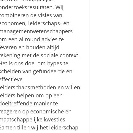
onderzoeksresultaten. Wij
combineren de visies van
economen, leiderschaps- en
managementwetenschappers
om een allround advies te
leveren en houden altijd
rekening met de sociale context.
Het is ons doel om hypes te
scheiden van gefundeerde en
effectieve
leiderschapsmethoden en willen
leiders helpen om op een
doeltreffende manier te
reageren op economische en
maatschappelijke kwesties.
Samen tillen wij het leiderschap