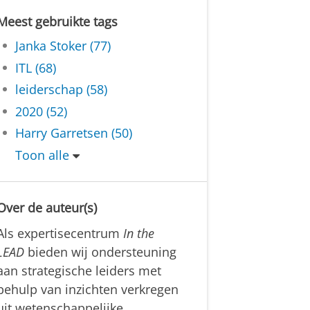
Meest gebruikte tags
Janka Stoker (77)
ITL (68)
leiderschap (58)
2020 (52)
Harry Garretsen (50)
Toon alle
Over de auteur(s)
Als expertisecentrum
In the
LEAD
bieden wij ondersteuning
aan strategische leiders met
behulp van inzichten verkregen
uit wetenschappelijke