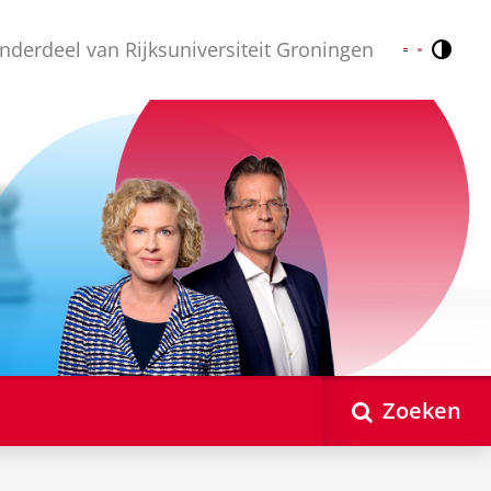
nderdeel van Rijksuniversiteit Groningen
Contr
Nederlands
English
Zoeken