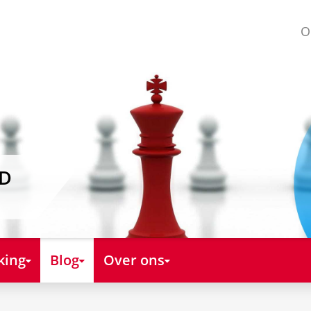
O
AD
king
Blog
Over ons