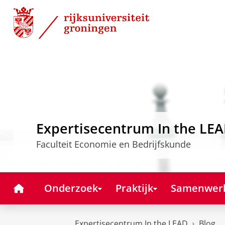
Skip
Skip
to
to
Content
Navigation
Expertisecentrum In the LE
Faculteit Economie en Bedrijfskunde
Home
Onderzoek
Praktijk
Samenwer
Expertisecentrum In the LEAD
Blog