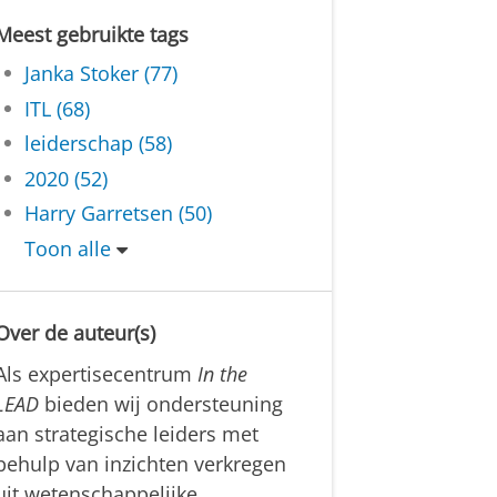
Meest gebruikte tags
Janka Stoker (77)
ITL (68)
leiderschap (58)
2020 (52)
Harry Garretsen (50)
Toon alle
Over de auteur(s)
Als expertisecentrum
In the
LEAD
bieden wij ondersteuning
aan strategische leiders met
behulp van inzichten verkregen
uit wetenschappelijke