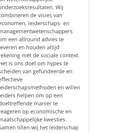
onderzoeksresultaten. Wij
combineren de visies van
economen, leiderschaps- en
managementwetenschappers
om een allround advies te
leveren en houden altijd
rekening met de sociale context.
Het is ons doel om hypes te
scheiden van gefundeerde en
effectieve
leiderschapsmethoden en willen
leiders helpen om op een
doeltreffende manier te
reageren op economische en
maatschappelijke kwesties.
Samen tillen wij het leiderschap