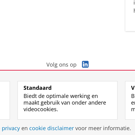
L
Volg ons op
i
n
k
Standaard
V
e
Biedt de optimale werking en
B
d
maakt gebruik van onder andere
e
I
videocookies.
m
n
-
p
Disclaimer & Copyright
Privacy
Cookies
Inlo
e
privacy
en
cookie disclaimer
voor meer informatie.
a