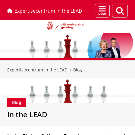
Menu
Zoek
Expertisecentrum In the LEAD
en
zoeken
Skip
Skip
to
to
Expertisecentrum In the LEAD
Blog
Content
Navigation
Blog
In the LEAD